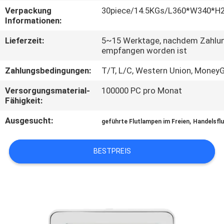
Verpackung
30piece/14.5KGs/L360*W340*
TRETEN
Informationen:
SIE
Lieferzeit:
5~15 Werktage, nachdem Zahlu
empfangen worden ist
MIT
UNS
Zahlungsbedingungen:
T/T, L/C, Western Union, Money
IN
Versorgungsmaterial-
100000 PC pro Monat
Fähigkeit:
VERBINDUNG
Ausgesucht:
,
geführte Flutlampen im Freien
Handelsflu
NACHRICHTEN
BESTPREIS
FÄLLE
SITEMAP