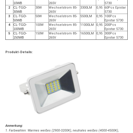
10WB
265V
5730
2
CL-TGD-
30W
Wechselstrom 85-
3300LM
0,95
60Pcs Epistar
30WB
265V
5730
3
CL-TGD-
50W
Wechselstrom 85-
5500LM
0,95
100Pcs
50WB
265V
Epistar 5730
4
CL-TGD-
100W
Wechselstrom 85-
11000LM
0,95
200Pcs
100WB
265V
Epistar 5730
5
CL-TGD-
150W
Wechselstrom 85-
16500LM
0,95
300Pcs
150WB
265V
Epistar 5730
Produkt-Details:
Anmerkung:
1. Farbwahlen: Warmes weißes (2900-3200K), neutrales weißes (4000-4500K),