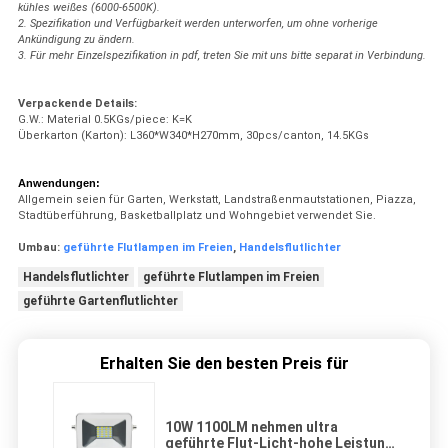
kühles weißes (6000-6500K).
2. Spezifikation und Verfügbarkeit werden unterworfen, um ohne vorherige
Ankündigung zu ändern.
3. Für mehr Einzelspezifikation in pdf, treten Sie mit uns bitte separat in Verbindung.
Verpackende Details:
G.W.: Material 0.5KGs/piece: K=K
Überkarton (Karton): L360*W340*H270mm, 30pcs/canton, 14.5KGs
Anwendungen:
Allgemein seien für Garten, Werkstatt, Landstraßenmautstationen, Piazza,
Stadtüberführung, Basketballplatz und Wohngebiet verwendet Sie.
Umbau:
geführte Flutlampen im Freien
,
Handelsflutlichter
Handelsflutlichter
geführte Flutlampen im Freien
geführte Gartenflutlichter
Erhalten Sie den besten Preis für
10W 1100LM nehmen ultra
geführte Flut-Licht-hohe Leistung