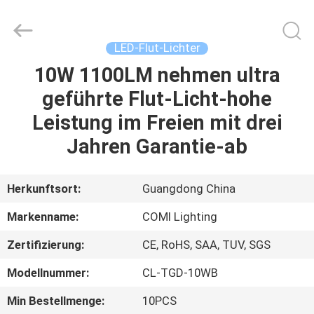
2026
COMI
LIGHTING
LIMITED.
All
LED-Flut-Lichter
Rights
Reserved.
10W 1100LM nehmen ultra
HAUS
geführte Flut-Licht-hohe
PRODUKTE
Leistung im Freien mit drei
Jahren Garantie-ab
ÜBER
UNS
Herkunftsort:
Guangdong China
Markenname:
COMI Lighting
FABRIK-
Zertifizierung:
CE, RoHS, SAA, TUV, SGS
AUSFLUG
Modellnummer:
CL-TGD-10WB
QUALITÄTSKONTROLLE
Min Bestellmenge:
10PCS