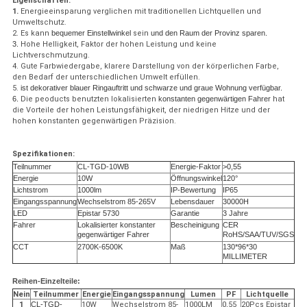
Eigenschaften:
1.
Energieeinsparung verglichen mit traditionellen Lichtquellen und
Umweltschutz.
2. Es kann
bequemer Einstellwinkel
sein
und den Raum der Provinz sparen.
3.
Hohe Helligkeit, Faktor der hohen Leistung und keine
Lichtverschmutzung.
4. Gute Farbwiedergabe, klarere Darstellung von der körperlichen Farbe,
den Bedarf der unterschiedlichen Umwelt erfüllen.
5.
ist dekorativer blauer Ringauftritt und schwarze und graue Wohnung verfügbar.
6.
Die peoducts benutzten lokalisierten
konstanten gegenwärtigen Fahrer
hat
die Vorteile der hohen Leistungsfähigkeit, der niedrigen Hitze und der
hohen konstanten gegenwärtigen Präzision.
Spezifikationen:
Teilnummer
CL-TGD-10WB
Energie-Faktor
>0,55
Energie
10W
Öffnungswinkel
120°
Lichtstrom
1000lm
IP-Bewertung
IP65
Eingangsspannung
Wechselstrom 85-265V
Lebensdauer
30000H
LED
Epistar 5730
Garantie
3 Jahre
Fahrer
Lokalisierter konstanter
Bescheinigung
CER
gegenwärtiger Fahrer
RoHS/SAA/TUV/SGS
CCT
2700K-6500K
Maß
130*96*30
MILLIMETER
Reihen-Einzelteile:
Nein
Teilnummer
Energie
Eingangsspannung
Lumen
PF
Lichtquelle
1
CL-TGD-
10W
Wechselstrom 85-
1000LM
0,55
20Pcs Epistar