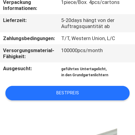
Verpackung
1piece/Box. 4pcs/cartons
Informationen:
TRETEN
Lieferzeit:
5-20days hängt von der
SIE
Auftragsquantität ab
MIT
Zahlungsbedingungen:
T/T, Western Union, L/C
UNS
Versorgungsmaterial-
100000pcs/month
IN
Fähigkeit:
VERBINDUNG
Ausgesucht:
,
geführtes Untertagelicht
in den Grundgartenlichtern
NACHRICHTEN
BESTPREIS
FÄLLE
SITEMAP