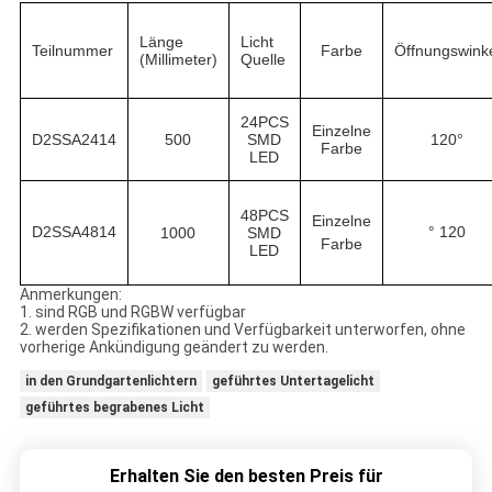
Länge
Licht
Teilnummer
Farbe
Öffnungswink
(Millimeter)
Quelle
24PCS
Einzelne
D2SSA2414
500
SMD
120°
Farbe
LED
48PCS
Einzelne
D2SSA4814
° 120
1000
SMD
Farbe
LED
Anmerkungen:
1. sind RGB und RGBW verfügbar
2. werden Spezifikationen und Verfügbarkeit unterworfen, ohne
vorherige Ankündigung geändert zu werden.
in den Grundgartenlichtern
geführtes Untertagelicht
geführtes begrabenes Licht
Erhalten Sie den besten Preis für