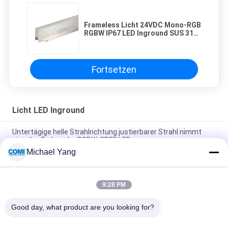
Frameless Licht 24VDC Mono-RGB
RGBW IP67 LED Inground SUS 316
Edelstahl
Fortsetzen
Licht LED Inground
Untertägige helle Strahlrichtung justierbarer Strahl nimmt
einzelne Farbe oder RGBW-CREE LED an
Michael Yang
LED Inground herauf hellen Tiefen-Leuchtkörper 0 - 10V DALI
DMX512 IP67 für Untertagelandschaft im Freien Lighitng
9:28 PM
Vertieft unter beleuchtendem GRUNDPFEILER im Freien LED
105LM/W DES CREE-20W mit der Befestigung des Ärmels
Good day, what product are you looking for?
Beliebte Kategorien
Alle