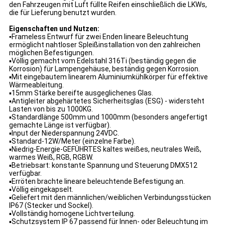
den Fahrzeugen mit Luft füllte Reifen einschließlich die LKWs,
die für Lieferung benutzt wurden.
Eigenschaften und Nutzen:
▪
Frameless Entwurf für zwei Enden lineare Beleuchtung
ermöglicht nahtloser Spleißinstallation von den zahlreichen
möglichen Befestigungen.
▪Völlig gemacht vom Edelstahl 316Ti (beständig gegen die
Korrosion) für Lampengehäuse,
beständig gegen
Korrosion
.
▪
Mit eingebautem linearem Aluminiumkühlkörper für effektive
Wärmeableitung.
▪15mm Stärke bereifte ausgeglichenes Glas.
▪Antigleiter abgehärtetes Sicherheitsglas (ESG) - widersteht
Lasten von bis zu 1000KG.
▪Standardlänge 500mm und 1000mm (besonders angefertigt
gemachte Länge ist verfügbar).
▪Input der Niederspannung 24VDC.
▪Standard-12W/Meter (einzelne Farbe).
▪Niedrig-Energie-GEFÜHRTES kaltes weißes, neutrales Weiß,
warmes Weiß, RGB, RGBW.
▪Betriebsart: konstante Spannung und Steuerung DMX512
verfügbar.
▪Erröten brachte lineare beleuchtende Befestigung an.
▪Völlig eingekapselt.
▪Geliefert mit den männlichen/weiblichen Verbindungsstücken
IP67 (Stecker und Sockel).
▪Vollständig homogene Lichtverteilung.
▪Schutzsystem IP 67 passend für Innen- oder Beleuchtung im