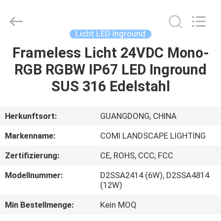
2026
COMI
LIGHTING
LIMITED.
All
Licht LED Inground
Rights
Reserved.
Frameless Licht 24VDC Mono-
HAUS
RGB RGBW IP67 LED Inground
PRODUKTE
SUS 316 Edelstahl
ÜBER
Herkunftsort:
GUANGDONG, CHINA
UNS
Markenname:
COMI LANDSCAPE LIGHTING
Zertifizierung:
CE, ROHS, CCC, FCC
FABRIK-
Modellnummer:
D2SSA2414 (6W), D2SSA4814
AUSFLUG
(12W)
Min Bestellmenge:
Kein MOQ
QUALITÄTSKONTROLLE