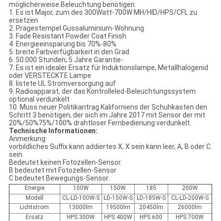
möglicherweise Beleuchtung benötigen.
1. Es ist Major, zum des 300Watt-700W MH/HID/HPS/CFL zu
ersetzen
2. Prägestempel Gussaluminium-Wohnung
3. Fade Resistant Powder Coat Finish
4. Energieeinsparung bis 70%-80%
5. breite Farbverfügbarkeit in den Grad
6. 50.000 Stunden, 5 Jahre Garantie-
7. Es ist ein idealer Ersatz für Induktionslampe, Metallhalogenid
oder VERSTECKTE Lampe
8. listete UL Stromversorgung auf
9. Radioapparat, der das Kontrolleled-Beleuchtungssystem
optional verdunkelt
10. Muss neuer Politikantrag Kaliforniens der Schuhkasten den
Schritt 3 benötigen, der sich im Jahre 2017 mit Sensor der mit
20%/50%75%/100% drahtloser Fernbedienung verdunkelt.
Technische Informationen:
Anmerkung:
vorbildliches Suffix kann addiertes X, X sein kann leer, A, B oder C.
sein.
Bedeutet keinen
Fotozellen-Sensor.
B bedeutet mit Fotozellen-Sensor
C bedeutet Bewegungs-Sensor.
Energie
100W
150W
185
200W
Modell
CL-LD-100W-S
LD-150W-S
LD-185W-S
CL-LD-200W-S
Lichtstrom
13000lm
19500lm
20450lm
26000lm
Ersatz
HPS 300W
HPS 400W
HPS 600
HPS 700W