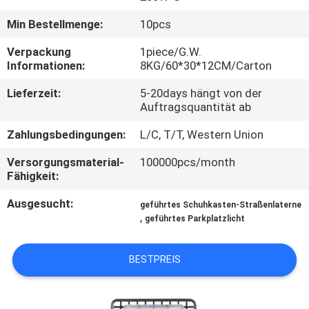
Min Bestellmenge:
10pcs
TRETEN
SIE
Verpackung
1piece/G.W.
Informationen:
8KG/60*30*12CM/Carton
MIT
Lieferzeit:
5-20days hängt von der
UNS
Auftragsquantität ab
IN
Zahlungsbedingungen:
L/C, T/T, Western Union
VERBINDUNG
Versorgungsmaterial-
100000pcs/month
Fähigkeit:
NACHRICHTEN
Ausgesucht:
geführtes Schuhkasten-Straßenlaterne
,
geführtes Parkplatzlicht
FÄLLE
BESTPREIS
SITEMAP