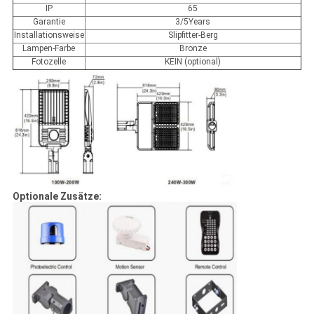
IP
65
Garantie
3/5Years
Installationsweise
Slipfitter-Berg
Lampen-Farbe
Bronze
Fotozelle
KEIN (optional)
Optionale Zusätze: