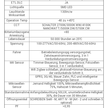
ETL DLC
JA
Lichtquelle
SMD LED
Leuchtende
130lm/w
Wirksamkeit
Operation Temp
-40 zu +45℃
CCT
SCHALTER 2700K/3000K WW/4100K
NANOWATT/5000K DW/5700K CW
Kriteriumbezogene
>80
Anweisung
Lebensdauer
50.000 Stunden an 25℃
Spannung
100-277VAC/50-60Hz, 200-480VAC/50-60Hz
Fahrer
Betriebsleistungsspg.versorgungsteil,
Zeitsteuerstromversorgung, 3 in 1
Verdunkelungsstromversorgung
Mit Sensor
Timmer-Steuerung, Bewegungs-Sensor, Fotozellen-
Sensor, 3 in 1 verdunkelnd,
Wifi Zigbee schließen, photocell+timmer-Steuerung an,
der verdunkelnde Schritt 3,
GPRS, 3G/4G, blauer Zahn, PLC und intelligenter
Bewegungs-Sensor.
Mikrowellen-
Jemand Helligkeit 100%, Mikrowellenempfindlichkeit
Sensor
75%, Haltezeit 5 Minuten,
Standardannahme
Anfangsbeleuchtung 50LUX, ununterbrochene Helligkeit
30%, die Dauer von 30 Minuten
Öffnungswinkel
SCHREIBEN SieⅢ - M, ART Ⅳ - M (Art - 2 und schreiben 5
optional)
PF
>0,95