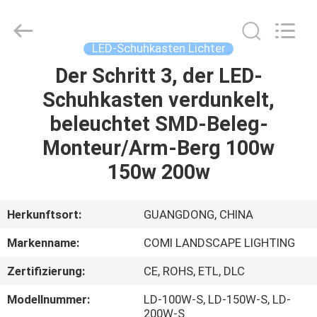
2026
COMI
LIGHTING
LIMITED.
All
LED-Schuhkasten Lichter
Rights
Reserved.
Der Schritt 3, der LED-
HAUS
Schuhkasten verdunkelt,
PRODUKTE
beleuchtet SMD-Beleg-
Monteur/Arm-Berg 100w
ÜBER
150w 200w
UNS
Herkunftsort:
GUANGDONG, CHINA
FABRIK-
Markenname:
COMI LANDSCAPE LIGHTING
AUSFLUG
Zertifizierung:
CE, ROHS, ETL, DLC
QUALITÄTSKONTROLLE
Modellnummer:
LD-100W-S, LD-150W-S, LD-
200W-S