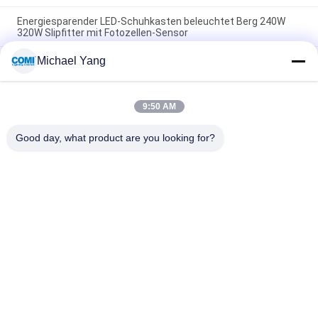
Energiesparender LED-Schuhkasten beleuchtet Berg 240W
320W Slipfitter mit Fotozellen-Sensor
Michael Yang
Schuhkasten 240w 320w LED beleuchtet direktes optionale
Stadiums-die eingebaute Dimensionsfunktion des Arm-Berg-
3
9:50 AM
Schuhkasten SMD LED beleuchtet umkleidende
Aluminiumwohnung des Würfel-100W-200W 5 Jahre Garantie-
Good day, what product are you looking for?
Beliebte Kategorien
Alle
LED-
Licht LED Inground
Unterwasserpool-
Lichter
LED-
LED-Lampen
Landschaftsscheinwerferlichter
LED-
LED-Flut-Lichter
Unterwasserscheinwerferli