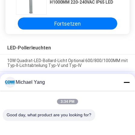
H1000MM 220-240VAC IP65 LED
Fortsetzen
LED-Pollerleuchten
10W Quadrat-LED-Bollard-Licht Optional 600/800/1000MM mit
Typ-II-Lichtabteilung Typ-V und Typ-IV
24W Outdoor-LED-Bollard-Licht mit 360°-Lichtemission zur
Michael Yang
strahlfreien Beleuchtung von Wegen, Freiflächen und
Auffahrten
12W 24W LED-Bollardlicht 180 OR 360 Grad Lichtwinkel für
3:34 PM
europäische Fußgängerbeleuchtung der P-Klasse und Straßen
der M-Klasse
Good day, what product are you looking for?
Beliebte Kategorien
Alle