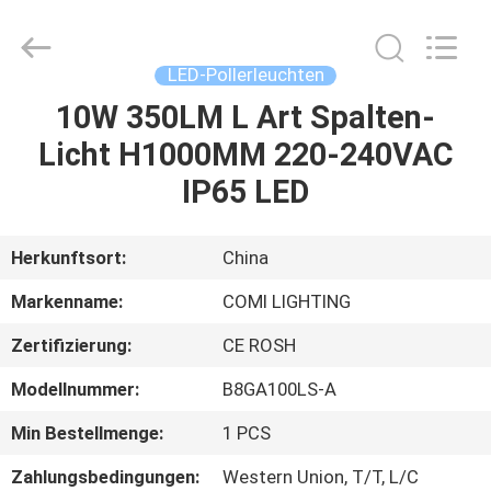
2026
COMI
LIGHTING
LIMITED.
All
LED-Pollerleuchten
Rights
Reserved.
10W 350LM L Art Spalten-
HAUS
Licht H1000MM 220-240VAC
PRODUKTE
IP65 LED
ÜBER
Herkunftsort:
China
UNS
Markenname:
COMI LIGHTING
Zertifizierung:
CE ROSH
FABRIK-
Modellnummer:
B8GA100LS-A
AUSFLUG
Min Bestellmenge:
1 PCS
QUALITÄTSKONTROLLE
Zahlungsbedingungen:
Western Union, T/T, L/C