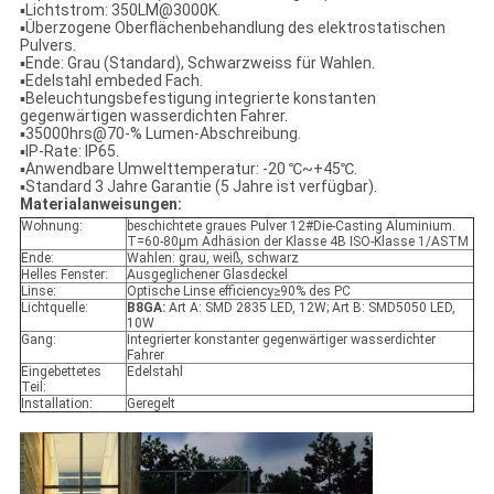
▪Lichtstrom: 350LM@3000K.
▪Überzogene Oberflächenbehandlung des elektrostatischen
Pulvers.
▪Ende: Grau (Standard), Schwarzweiss für Wahlen.
▪Edelstahl embeded Fach.
▪Beleuchtungsbefestigung integrierte konstanten
gegenwärtigen wasserdichten Fahrer.
▪35000hrs@70-% Lumen-Abschreibung.
▪IP-Rate: IP65.
▪Anwendbare Umwelttemperatur: -20 ℃~+45℃.
▪Standard 3 Jahre Garantie (5 Jahre ist verfügbar).
Materialanweisungen:
Wohnung:
beschichtete graues Pulver 12#Die-Casting Aluminium.
T=60-80μm Adhäsion der Klasse 4B ISO-Klasse 1/ASTM
Ende:
Wahlen: grau, weiß, schwarz
Helles Fenster:
Ausgeglichener Glasdeckel
Linse:
Optische Linse efficiency≥90% des PC
Lichtquelle:
B8GA:
Art A: SMD 2835 LED, 12W; Art B: SMD5050 LED,
10W
Gang:
Integrierter konstanter gegenwärtiger wasserdichter
Fahrer
Eingebettetes
Edelstahl
Teil:
Installation:
Geregelt