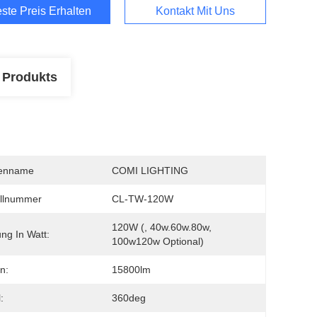
ste Preis Erhalten
Kontakt Mit Uns
 Produkts
enname
COMI LIGHTING
llnummer
CL-TW-120W
120W (, 40w.60w.80w, 
ung In Watt:
100w120w Optional)
n:
15800lm
:
360deg