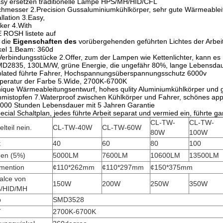
sy ersetzen traditionelle Lampe HPS/MH/HID/CFL
hmesser 2.Precision Gussaluminiumkühlkörper, sehr gute Wärmeablei
allation 3.Easy,
ker 4.With
 ROSH listete auf
 die
Eigenschaften des
vorübergehenden
geführten Lichtes der Arbe
kel 1.Beam: 360d
Verbindungsstücke 2.Offer, zum der Lampen wie Kettenlichter, kann es
D2835, 130LM/W, grüne Energie, die ungefähr 80%, lange Lebensdau
olated führte Fahrer, Hochspannungsüberspannungsschutz 6000v
peratur der Farbe 5.Wide, 2700K-6700K
ique Wärmeableitungsentwurf, hohes qulity Aluminiumkühlkörper und 
istopfen 7.Waterproof zwischen Kühlkörper und Fahrer, schönes app
000 Stunden Lebensdauer mit 5 Jahren Garantie
ecial Schaltplan, jedes führte Arbeit separat und vermied ein, führte 
CL-TW-
CL-TW-
elteil
nein.
CL-TW-40W
CL-TW-60W
80W
100W
t
40
60
80
100
en (5%)
5000LM
7600LM
10600LM
13500LM
mention
¢
110*262mm
¢
110*297mm
¢
150*375mm
alce von
150W
200W
250W
350W
/HID/MH
p
SMD3528
T
2700K-6700K