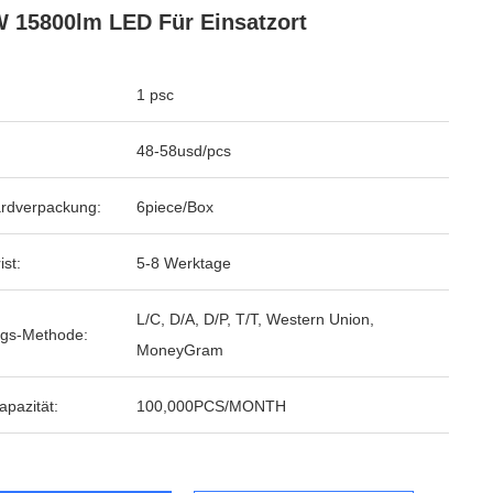
 15800lm LED Für Einsatzort
1 psc
48-58usd/pcs
rdverpackung:
6piece/Box
ist:
5-8 Werktage
L/C, D/A, D/P, T/T, Western Union,
gs-Methode:
MoneyGram
apazität:
100,000PCS/MONTH