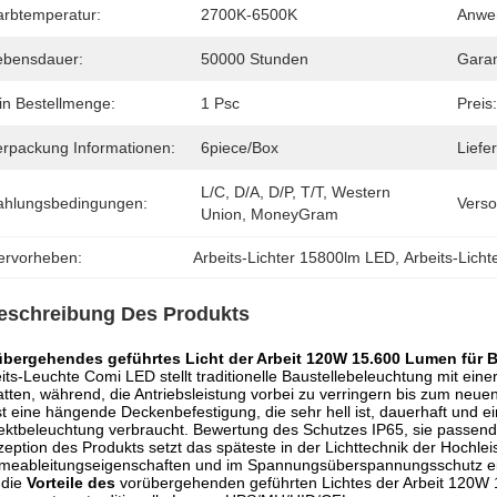
arbtemperatur:
2700K-6500K
Anwe
ebensdauer:
50000 Stunden
Garan
in Bestellmenge:
1 Psc
Preis:
erpackung Informationen:
6piece/Box
Liefer
L/C, D/A, D/P, T/T, Western 
ahlungsbedingungen:
Verso
Union, MoneyGram
ervorheben:
Arbeits-Lichter 15800lm LED
, 
Arbeits-Lic
eschreibung Des Produkts
übergehendes geführtes Licht der Arbeit 120W 15.600 Lumen für B
its-Leuchte Comi LED stellt traditionelle Baustellebeleuchtung mit einer
tten, während, die Antriebsleistung vorbei zu verringern bis zum neue
st eine hängende Deckenbefestigung, die sehr hell ist, dauerhaft und ei
ektbeleuchtung verbraucht. Bewertung des Schutzes IP65, sie passend
eption des Produkts setzt das späteste in der Lichttechnik der Hochle
eableitungseigenschaften und im Spannungsüberspannungsschutz ein,
 die
Vorteile des
vorübergehenden
geführten Lichtes der Arbeit 120W 