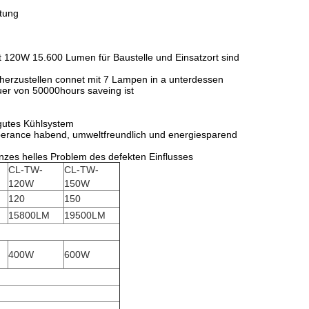
tung
it 120W 15.600 Lumen für Baustelle und Einsatzort
sind
 herzustellen connet mit 7 Lampen in a unterdessen
er von 50000hours saveing ist
gutes Kühlsystem
erance habend, umweltfreundlich und energiesparend
ganzes helles Problem des defekten Einflusses
CL-TW-
CL-TW-
120W
150W
120
150
15800LM
19500LM
400W
600W