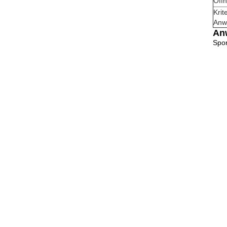
Öff
Kri
Anw
An
Spor