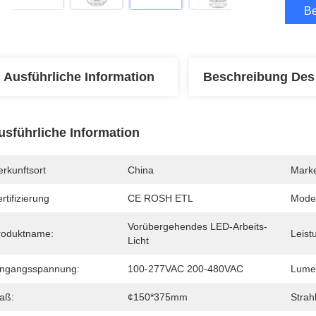
Be
Ausführliche Information
Beschreibung Des
usführliche Information
rkunftsort
China
Mark
rtifizierung
CE ROSH ETL
Mode
Vorübergehendes LED-Arbeits-
roduktname:
Leist
Licht
ingangsspannung:
100-277VAC 200-480VAC
Lume
aß:
¢150*375mm
Strahl