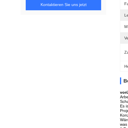
F
Kontaktieren Sie uns jetzt
L
M
V
Z
H
B
vor
Arbe
Scha
Es i
Proj
Konz
Wärm
was