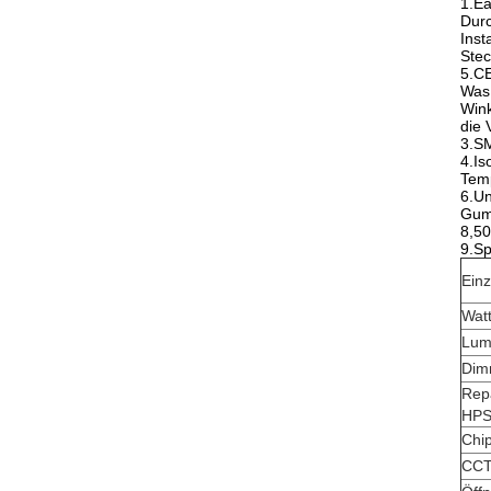
1.Ea
Durc
Inst
Stec
5.CE
Was
Win
die 
3.SM
4.Is
Tem
6.Un
Gumm
8,50
9.Sp
Einz
Wat
Lum
Dim
Rep
HPS
Chi
CC