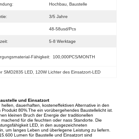
ndung:
Hochbau, Baustelle
tie:
3/5 Jahre
48-58usd/pcs
zeit:
5-8 Werktage
rgungsmaterial-Fähigkeit:
100,000PCS/MONTH
hter SMD2835 LED
, 
120W Lichter des Einsatzort-LED
austelle und Einsatzort
 hellen, dauerhaften, kosteneffektiven Alternative in den
n Produkt 80%.The ein vorübergehendes Baustellelicht ist.
nen kleinen Bruch der Energie der traditionellen
 machend für die feuchten oder nass Standorte. Die
istungsfähigkeit LED, in den ausgezeichneten
 um langes Leben und überlegene Leistung zu liefern.
15.600 Lumen für Baustelle und Einsatzort
sind