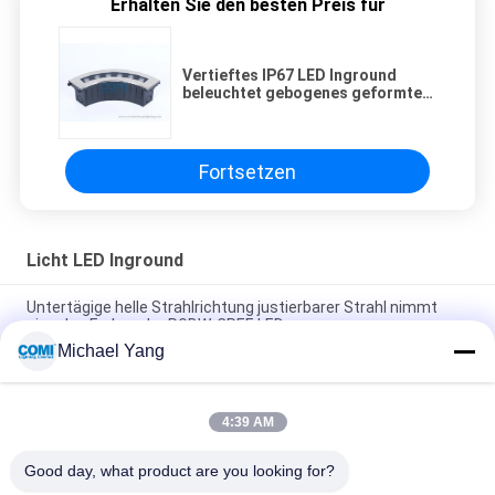
Erhalten Sie den besten Preis für
Vertieftes IP67 LED Inground
beleuchtet gebogenes geformtes
24VDC 220V 12W 18W für Garten
Fortsetzen
Licht LED Inground
Untertägige helle Strahlrichtung justierbarer Strahl nimmt
einzelne Farbe oder RGBW-CREE LED an
Michael Yang
LED Inground herauf hellen Tiefen-Leuchtkörper 0 - 10V DALI
DMX512 IP67 für Untertagelandschaft im Freien Lighitng
4:39 AM
Vertieft unter beleuchtendem GRUNDPFEILER im Freien LED
105LM/W DES CREE-20W mit der Befestigung des Ärmels
Good day, what product are you looking for?