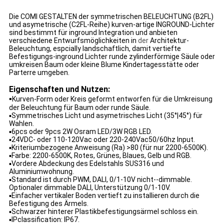
Die COMI GESTALTEN der symmetrischen
BELEUCHTUNG (B2FL)
und asymetrische (C2FL-Reihe)
kurven-artige INGROUND-Lichter
sind bestimmt für inground Integration und anbieten
verschiedene Entwurfsmöglichkeiten in
der
Architektur-
Beleuchtung, espcially landschaftlich, damit
vertiefte
Befestigungs-
inground Lichter
runde zylinderförmige Säule oder
umkreisen Baum oder kleine Blume Kindertagesstätte oder
Parterre umgeben.
Eigenschaften und Nutzen:
▪
Kurven-Form oder Kreis geformt entworfen für die Umkreisung
der Beleuchtung für Baum oder runde Säule.
▪Symmetrisches Licht und asymetrisches Licht (35°|45°) für
Wahlen.
▪6pcs oder 9pcs 2W Osram LED/3W RGB LED.
▪24VDC- oder 110-120Vac oder 220-240Vac50/60hz Input.
▪Kriteriumbezogene Anweisung (Ra) >80 (für nur 2200-6500K).
▪Farbe: 2200-6500K, Rotes, Grünes, Blaues, Gelb und RGB.
▪Vordere Abdeckung des Edelstahls SUS316 und
Aluminiumwohnung.
▪Standard ist durch PWM, DALI, 0/1-10V nicht--dimmable.
Optionaler dimmable DALI, Unterstützung 0/1-10V.
▪Einfacher vertikaler Boden vertieft zu installieren durch die
Befestigung des Ärmels.
▪Schwarzer hinterer Plastikbefestigungsärmel schloss ein.
▪IPclassification: IP67.