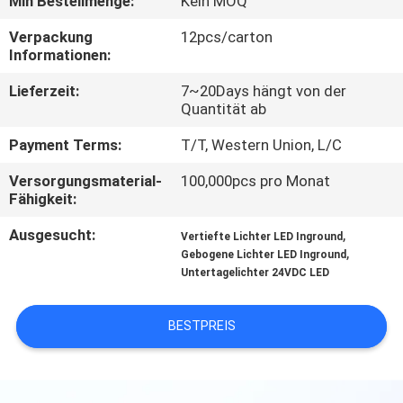
Min Bestellmenge:
Kein MOQ
TRETEN
Verpackung
12pcs/carton
Informationen:
SIE
Lieferzeit:
7~20Days hängt von der
MIT
Quantität ab
UNS
Payment Terms:
T/T, Western Union, L/C
IN
Versorgungsmaterial-
100,000pcs pro Monat
VERBINDUNG
Fähigkeit:
Ausgesucht:
,
Vertiefte Lichter LED Inground
NACHRICHTEN
,
Gebogene Lichter LED Inground
Untertagelichter 24VDC LED
FÄLLE
BESTPREIS
SITEMAP