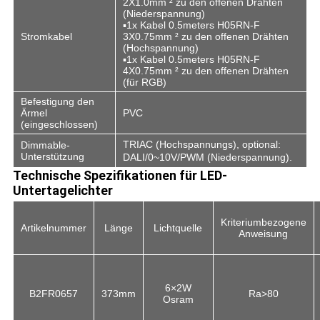
2X1.0mm ² zu den offenen Drähten
(Niederspannung)
▪1x Kabel 0.5meters H05RN-F
Stromkabel
3X0.75mm ² zu den offenen Drähten
(Hochspannung)
▪1x Kabel 0.5meters H05RN-F
4X0.75mm ² zu den offenen Drähten
(für RGB)
Befestigung den
Ärmel
PVC
(eingeschlossen)
TRIAC (Hochspannungs),
optional:
Dimmable-
Unterstützung
DALI/0~10V/PWM (Niederspannung).
Technische Spezifikationen für LED-
Untertagelichter
Kriteriumbezogene
Artikelnummer
Länge
Lichtquelle
Anweisung
6×2W
B2FR0657
373mm
Ra>80
Osram