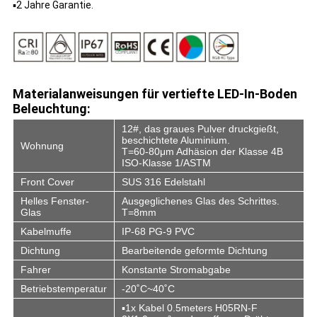
▪2 Jahre Garantie.
Materialanweisungen für vertiefte LED-In-Boden
Beleuchtung:
12#, das graues Pulver druckgießt,
beschichtete Aluminium.
Wohnung
T=60-80μm Adhäsion der Klasse 4B
ISO-Klasse 1/ASTM
Front Cover
SUS 316
Edelstahl
Helles Fenster-
Ausgeglichenes Glas des Schrittes.
Glas
T=8mm
Kabelmuffe
IP-68 PG-9 PVC
Dichtung
Bearbeitende geformte Dichtung
Fahrer
Konstante Stromabgabe
Betriebstemperatur
-20˚C~40˚C
▪1x Kabel 0.5meters H05RN-F