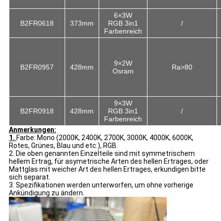
6×3W
B2FR0618
373mm
RGB 3in1
/
Farbenreich
9×2W
B2FR0957
428mm
Ra>80
Osram
9×3W
B2FR0918
428mm
RGB 3in1
/
Farbenreich
Anmerkungen:
1.
Farbe: Mono (2000K, 2400K, 2700K, 3000K, 4000K, 6000K,
Rotes, Grünes, Blau und etc.), RGB.
2. Die oben genannten Einzelteile sind mit symmetrischem
hellem Ertrag, für asymetrische Arten des hellen Ertrages, oder
Mattglas mit weicher Art des hellen Ertrages, erkundigen bitte
sich separat.
3. Spezifikationen werden unterworfen, um ohne vorherige
Ankündigung zu ändern.