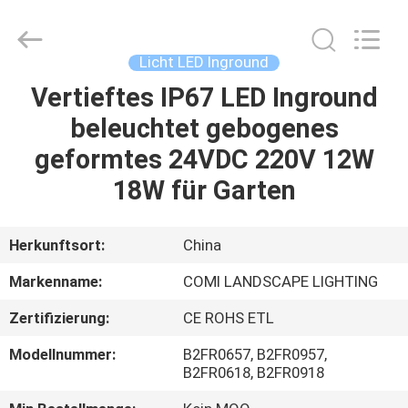
2026
COMI
LIGHTING
LIMITED.
All
Licht LED Inground
Rights
Reserved.
Vertieftes IP67 LED Inground
HAUS
beleuchtet gebogenes
PRODUKTE
geformtes 24VDC 220V 12W
18W für Garten
ÜBER
UNS
Herkunftsort:
China
Markenname:
COMI LANDSCAPE LIGHTING
FABRIK-
Zertifizierung:
CE ROHS ETL
AUSFLUG
Modellnummer:
B2FR0657, B2FR0957,
B2FR0618, B2FR0918
QUALITÄTSKONTROLLE