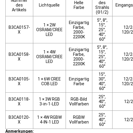
Nummer
Helle
des
des
Lichtquelle
Eingang
Farbe
Strahls
Artikels
(Θ1/2)
5°, 8°,
Einzigartig
1 × 2W
15°,
B3CA0157-
Farbe,
12/2
OSRAM/CREE
25°,
X
2000-
120/
LED
40°,
2200K
60°
5°, 8°,
Einzigartig
1 × 4W
15°,
B3CA0158-
Farbe,
12/2
OSRAM/CREE
25°,
X
2000-
120/
LED
40°,
2200K
60°
15°,
B3CA0105-
1 × 6W CREE
Einzigartig
30°,
12/2
X
COB LED
Farbe
40°,
120/
60°
25°,
B3CA0118-
1 × 3W RGB
RGB-Bild
40°,
12/
X
3-in-1-LED
Vollfarben
60°
25°,
B3CA0120-
1 × 4W RGBW
RGBW
40°,
12/
X
4-IN-1 LED
Vollfarben
60°
Anmerkungen: