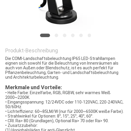
DATENSCHUTZRICHTLINIE
Produkt-Beschreibung
Die COMI-Landschaftsbeleuchtung IP65 LED-Strahllampen
eignen sich sowohl für die Beleuchtung von Innenräumen als
auch von Außen.oder Blendschutz, ist es auch perfekt für
Pflanzenbeleuchtung, Garten- und Landschaftsbeleuchtung
und Architekturbeleuchtung.
Merkmale und Vorteile:
• Helle Farbe: Einzelfarbe, RGB, RGBW, sehr warmes Weiß
2000~2200K.
• Eingangsspannung: 12/24VDC oder 110-120VAC, 220-240VAC,
50/60Hz.
• Lichteffizienz: 60~85LM/W (nur für 2000~6500K weiße Farbe).
• Strahlwinkel für Optionen: 8°, 15°, 25°, 40°, 60°.
• CRI: Ra> 80 (Grundlagen), Optional Ra> 70 oder Ra> 90.
• Zusatzzubehör:
(1) Honighalsläden für anti-Glanzlicht.