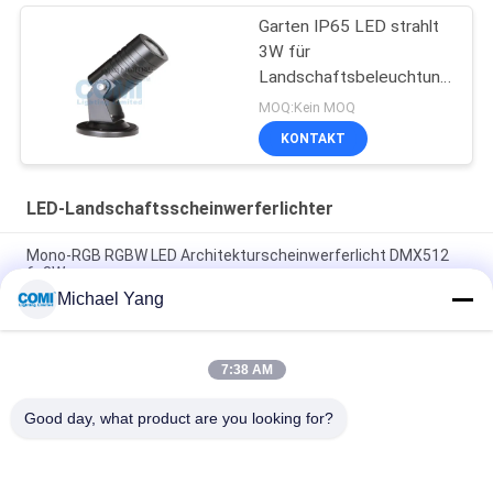
Garten IP65 LED strahlt
3W für
Landschaftsbeleuchtung
im Freien oder
MOQ:Kein MOQ
Innenbeleuchtung an
KONTAKT
LED-Landschaftsscheinwerferlichter
Mono-RGB RGBW LED Architekturscheinwerferlicht DMX512
6x3W
Michael Yang
DALI-TRIAC, der DMX 512 20W verdunkelt, führte Garten-
Scheinwerfer
7:38 AM
Scheinwerferlichter CREE IP65 LED 24VDC 12x3W
Landschaftsmit Spitze
Good day, what product are you looking for?
Beliebte Kategorien
Alle