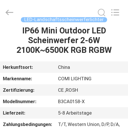
2026
COMI
LIGHTING
LIMITED.
All
LED-Landschaftsscheinwerferlichter
Rights
Reserved.
IP66 Mini Outdoor LED
HAUS
Scheinwerfer 2-6W
PRODUKTE
2100K~6500K RGB RGBW
ÜBER
Herkunftsort:
China
UNS
Markenname:
COMI LIGHTING
Zertifizierung:
CE ,ROSH
FABRIK-
Modellnummer:
B3CA0158-X
AUSFLUG
Lieferzeit:
5-8 Arbeitstage
QUALITÄTSKONTROLLE
Zahlungsbedingungen:
T/T, Western Union, D/P, D/A,