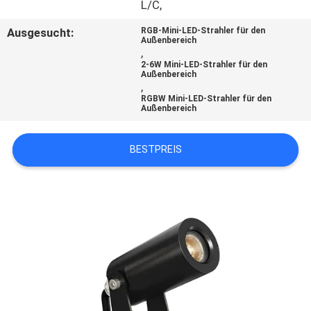
L/C,
TRETEN
Ausgesucht:
RGB-Mini-LED-Strahler für den
Außenbereich
SIE
,
2-6W Mini-LED-Strahler für den
MIT
Außenbereich
,
UNS
RGBW Mini-LED-Strahler für den
Außenbereich
IN
VERBINDUNG
BESTPREIS
NACHRICHTEN
FÄLLE
SITEMAP