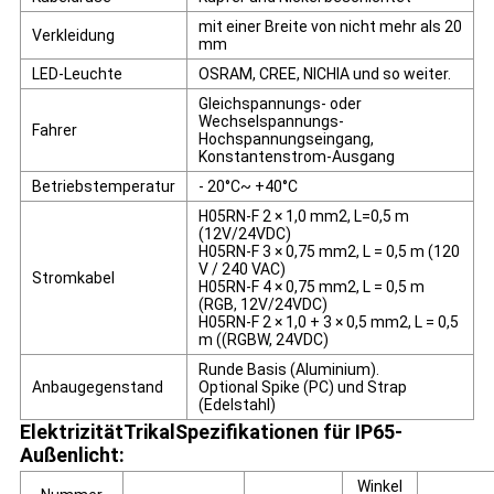
mit einer Breite von nicht mehr als 20
Verkleidung
mm
LED-Leuchte
OSRAM, CREE, NICHIA und so weiter.
Gleichspannungs- oder
Wechselspannungs-
Fahrer
Hochspannungseingang,
Konstantenstrom-Ausgang
Betriebstemperatur
- 20
°C
~ +40
°C
H05RN-F 2 × 1,0 mm2, L=0,5 m
(12V/24VDC)
H05RN-F 3 × 0,75 mm2, L = 0,5 m (120
V / 240 VAC)
Stromkabel
H05RN-F 4 × 0,75 mm2, L = 0,5 m
(RGB, 12V/24VDC)
H05RN-F 2 × 1,0 + 3 × 0,5 mm2, L = 0,5
m ((RGBW, 24VDC)
Runde Basis (Aluminium).
Anbaugegenstand
Optional Spike (PC) und Strap
(Edelstahl)
Elektrizität
Trikal
Spezifikationen für IP65-
Außenlicht
:
Winkel