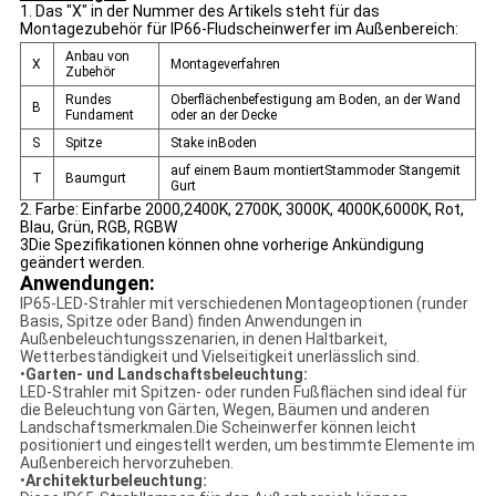
1. Das "X" in der Nummer des Artikels steht für das
Montagezubehör für IP66-Fludscheinwerfer im Außenbereich:
Anbau von
X
Montageverfahren
Zubehör
Rundes
Oberflächenbefestigung am Boden, an der Wand
B
Fundament
oder an der Decke
S
Spitze
Stake in
Boden
auf einem Baum montiert
Stamm
oder Stange
mit
T
Baumgurt
Gurt
2. Farbe: Einfarbe 2000,2400K, 2700K, 3000K, 4000K,6000K, Rot,
Blau, Grün, RGB, RGBW
3Die Spezifikationen können ohne vorherige Ankündigung
geändert werden.
Anwendungen:
IP65-LED-Strahler mit verschiedenen Montageoptionen (runder
Basis, Spitze oder Band) finden Anwendungen in
Außenbeleuchtungsszenarien, in denen Haltbarkeit,
Wetterbeständigkeit und Vielseitigkeit unerlässlich sind.
•
Garten- und Landschaftsbeleuchtung:
LED-Strahler mit Spitzen- oder runden Fußflächen sind ideal für
die Beleuchtung von Gärten, Wegen, Bäumen und anderen
Landschaftsmerkmalen.Die Scheinwerfer können leicht
positioniert und eingestellt werden, um bestimmte Elemente im
Außenbereich hervorzuheben.
•
Architekturbeleuchtung: