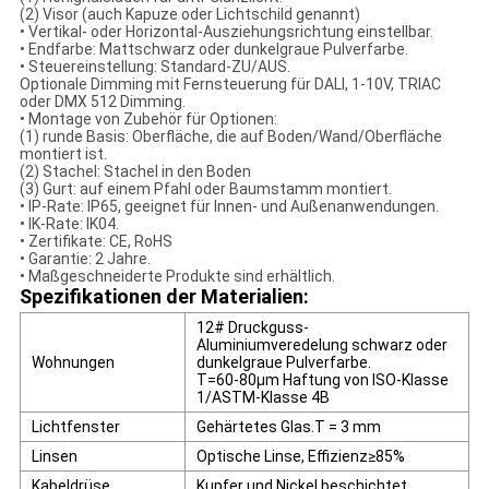
(2) Visor (auch Kapuze oder Lichtschild genannt)
• Vertikal- oder Horizontal-Ausziehungsrichtung einstellbar.
• Endfarbe: Mattschwarz oder dunkelgraue Pulverfarbe.
• Steuereinstellung: Standard-ZU/AUS.
Optionale Dimming mit Fernsteuerung für DALI, 1-10V, TRIAC
oder DMX 512 Dimming.
• Montage von Zubehör für Optionen:
(1) runde Basis: Oberfläche, die auf Boden/Wand/Oberfläche
montiert ist.
(2) Stachel: Stachel in den Boden
(3) Gurt: auf einem Pfahl oder Baumstamm montiert.
• IP-Rate: IP65, geeignet für Innen- und Außenanwendungen.
• IK-Rate: IK04.
• Zertifikate: CE, RoHS
• Garantie: 2 Jahre.
• Maßgeschneiderte Produkte sind erhältlich.
Spezifikationen der Materialien:
12# Druckguss-
Aluminiumveredelung schwarz oder
Wohnungen
dunkelgraue Pulverfarbe.
T=60-80μm Haftung von ISO-Klasse
1/ASTM-Klasse 4B
Lichtfenster
Gehärtetes Glas.T = 3 mm
Linsen
Optische Linse, Effizienz
≥
85%
Kabeldrüse
Kupfer und Nickel beschichtet