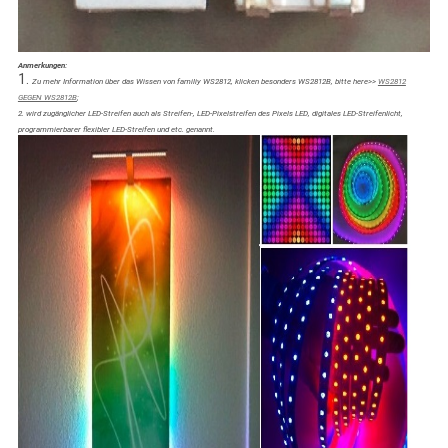
Anmerkungen:
1.
Zu mehr Information über das Wissen von familiy WS2812, klicken besonders WS2812B, bitte here>>
WS2812
GEGEN WS2812B
;
2. wird zugänglicher LED-Streifen auch als Streifen-, LED-Pixelstreifen des Pixels LED, digitales LED-Streifenlicht,
programmierbarer flexibler LED-Streifen und etc. genannt.