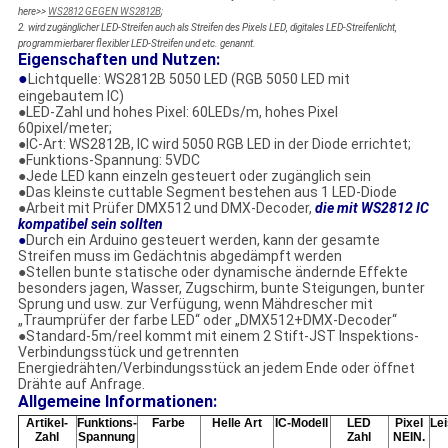
here>>
WS2812 GEGEN WS2812B
;
2. wird zugänglicher LED-Streifen auch als Streifen des Pixels LED, digitales LED-Streifenlicht,
programmierbarer flexibler LED-Streifen und etc. genannt.
Eigenschaften und Nutzen:
●
Lichtquelle: WS2812B 5050 LED (RGB 5050 LED mit
eingebautem IC)
●LED-Zahl und hohes Pixel: 60LEDs/m, hohes Pixel
60pixel/meter;
●IC-Art: WS2812B, IC wird 5050 RGB LED in der Diode errichtet;
●Funktions-Spannung: 5VDC
●Jede LED kann einzeln gesteuert oder zugänglich sein
●Das kleinste cuttable Segment bestehen aus 1 LED-Diode
●Arbeit mit Prüfer DMX512 und DMX-Decoder,
die mit WS2812 IC
kompatibel sein sollten
●
Durch ein Arduino gesteuert werden, kann der gesamte
Streifen muss im Gedächtnis abgedämpft werden
●Stellen bunte statische oder dynamische ändernde Effekte
besonders jagen, Wasser, Zugschirm, bunte Steigungen, bunter
Sprung und usw. zur Verfügung, wenn Mähdrescher mit
„Traumprüfer der farbe LED“ oder „DMX512+DMX-Decoder“
●Standard-5m/reel kommt mit einem 2 Stift-JST Inspektions-
Verbindungsstück und getrennten
Energiedrähten/Verbindungsstück an jedem Ende oder öffnet
Drähte auf Anfrage.
Allgemeine Informationen:
Artikel-
Funktions-
Farbe
Helle Art
IC-Modell
LED
Pixel
Le
Zahl
Spannung
Zahl
NEIN.