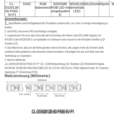
CL-
5VDC
RGB
5050SMD
WS2812B
60LEDs/m
60px/m
M
DS2812B-
farbenreich
RGB LED mit
(Innerhalb
60-PX60-
eingebautem
LED)
5V-P1
IC
Anmerkungen:
1.
Spezifikation und Verfügbarkeit
des Produktes
unterworfen, um ohne vorherige Ankündigung zu
ändern;
2. sind IP65, Versionen IP67 auf Anfrage verfügbar;
3. vergewissern Sie sich, dass Decoder der Kontrolleur, der Fahrer oder DES DMX-Signals mit
WS2812 oder WS2812B IC compatiable vor Gebrauch sein müssen in den flexiblen Streifen LED-
Streifen LED.
4. Das Maximum, das je in die Reihe geraten wird in 5meters, die Längen mehr als 5meters läuft,
schließen bitte parallel an oder benutzen Datenverstärker. Erkundigen Sie uns sich bitte nach der
Verbindung vor Operation.
5. Namen-Methode:
„CL-DSWS2812B-60-PX60-5V-P1“ (CL: COMI-Beleuchtung; DS: Flexibles LED Streifenlicht Digital;
WS2812B: WS2812B 5050 RGB SMD LED; 60: LED Nr. 60LEDs/m; PX60: 60pixel/meter; 5V: Funktion
Spannung;
P1: Bewertung IP20;
)
Maßzeichnung (Millimeter):