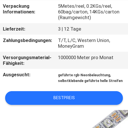
Verpackung
5Metes/reel, 0.2KGs/reel,
TRETEN
Informationen:
60bag/carton, 14KGs/carton
(Raumgewicht)
SIE
Lieferzeit:
3 | 12 Tage
MIT
UNS
Zahlungsbedingungen:
T/T, L/C, Western Union,
MoneyGram
IN
Versorgungsmaterial-
1000000 Meter pro Monat
VERBINDUNG
Fähigkeit:
Ausgesucht:
,
geführte rgb-Neonbeleuchtung
NACHRICHTEN
selbstklebende geführte helle Streifen
FÄLLE
BESTPREIS
SITEMAP