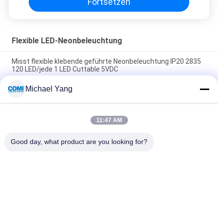
Fortsetzen
Flexible LED-Neonbeleuchtung
Misst flexible klebende geführte Neonbeleuchtung IP20 2835
120 LED/jede 1 LED Cuttable 5VDC
Michael Yang
Klassifizieren Sie eine flexible LED-Neonbeleuchtung in
hellgelben 3500 - 4000K Kriteriumbezogene Anweisung 80
14.4W/M
11:47 AM
Multi Farbe RGBW 4 Dimmable in 1 5050 flexibler LED-
Neonbeleuchtung 300 LED/5Meters
Good day, what product are you looking for?
Beliebte Kategorien
Alle
LED-
Licht LED Inground
Unterwasserpool-
Lichter
LED-