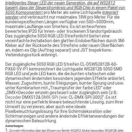
intelligentes Steuer LED der neuen Generation, die auf WS2812
basiert, dass der Steuerstromkreis und RGB-Chip in einem Paket von
5050 Komponenten)
pro Meter als seine Lichtquelle
integriert
werden
und verbraucht nur maximales 18W pro Meter. Für die
kundenspezifischen Längen verfügbar von 500~5000mm,
maximale Lauflänge von 5meters. Es ist entworfenes
bewertetes IP20 für Innen- oder trockenen Standortgebrauch.
Das zugängliche 5050 RGB LED Streifenlicht bietet eine
vereinfachte Installation den glatten Endoberflächen durch 3M-
Kleber auf der Rückseite des Streifens oder rauen Oberflächen
an, indem es Clip (Auftrag separat) und JST Inspektions-
Verbindungsstück anbringt.
Der zugängliche 5050 RGB LED Streifen CL-DSWS2812B-60-
PX60-5V-P1 kennzeichnet die Lichtquelle WS2812B 5050 SMD
RGB LED und jede LED kann, die die bunten statischen oder
dynamischen ändernden besonders jagenden Effekte anbietet,
Wasser, Zugschirm, bunte Steigungen, bunter Sprung und usw.
unter Kombination mit „Traumprüfer der farbe LED“ oder
„DMX+Decoder einzeln gesteuert oder zugänglich sein [z.B.:
Decoder
DMX512&
DMX-SPI (wie
: CL-DMX-SPI-200)]“. Es ist
nicht nur eine perfekte lineare beleuchtende Lösung, zum Ihrer
Umwelt zu verzieren, aber auch eine ideale
Pixelbeleuchtungslösung für Ihre Schirmdekoration oder
Schirmanzeigen und andere ändernde Effektanwendungen der
dynamischen Beleuchtung.
Anmerkungen:
1.
Zu mehr Information über das Wissen von familiy WS2812, klicken besonders WS2812B, bitte