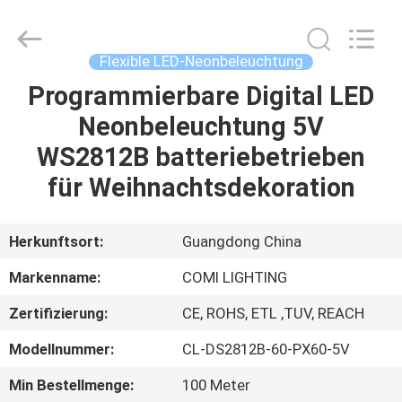
2026
COMI
LIGHTING
LIMITED.
All
Flexible LED-Neonbeleuchtung
Rights
Reserved.
Programmierbare Digital LED
HAUS
Neonbeleuchtung 5V
PRODUKTE
WS2812B batteriebetrieben
für Weihnachtsdekoration
ÜBER
UNS
Herkunftsort:
Guangdong China
Markenname:
COMI LIGHTING
FABRIK-
Zertifizierung:
CE, ROHS, ETL ,TUV, REACH
AUSFLUG
Modellnummer:
CL-DS2812B-60-PX60-5V
QUALITÄTSKONTROLLE
Min Bestellmenge:
100 Meter