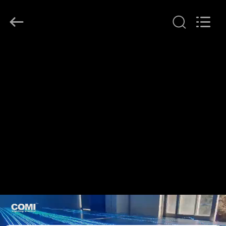
2026
COMI
LIGHTING
LIMITED.
All
Rights
Reserved.
HAUS
PRODUKTE
ÜBER
UNS
FABRIK-
AUSFLUG
QUALITÄTSKONTROLLE