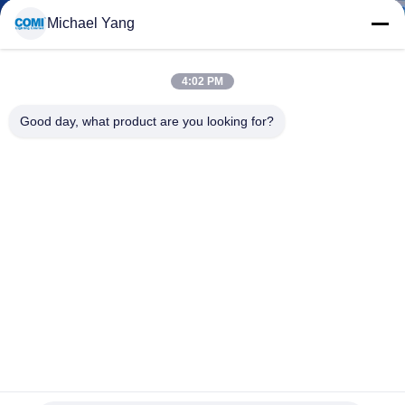
Michael Yang
TRETEN
SIE
4:02 PM
MIT
Good day, what product are you looking for?
UNS
IN
VERBINDUNG
NACHRICHTEN
FÄLLE
SITEMAP
Band-Beleuchtung 24V 2835 LED unter Kabinett-Gebrauch,
Zierleiste-Lichter IP20 LED