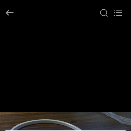
2026
COMI
LIGHTING
LIMITED.
All
Rights
Reserved.
HAUS
PRODUKTE
ÜBER
UNS
FABRIK-
AUSFLUG
QUALITÄTSKONTROLLE