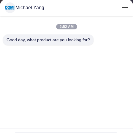
Michael Yang
TRETEN
SIE
2:52 AM
MIT
Good day, what product are you looking for?
UNS
IN
VERBINDUNG
NACHRICHTEN
FÄLLE
SITEMAP
Einzelne Farbe 5050 LED Neon-Flex Rope Light 14.4W/M
F21A IP68 für Entwurfs-Dekoration im Freien