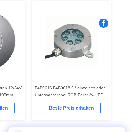
hten 12/24V
B4B0616 B4B0618 6 * einzelnes oder
 195mm
Unterwasserpool RGB-Farbe2w LED
lien oder
beleuchtet Wand-/Aufputzmontage mit
lten
Beste Preis erhalten
Klammer