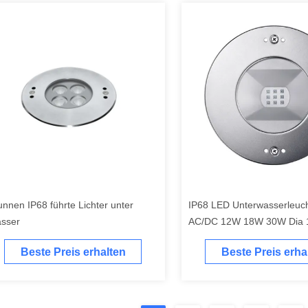
unnen IP68 führte Lichter unter
IP68 LED Unterwasserleuc
sser
AC/DC 12W 18W 30W Dia
90Degree Strahl für Vinylfo
Beste Preis erhalten
Beste Preis erha
Betonbecken