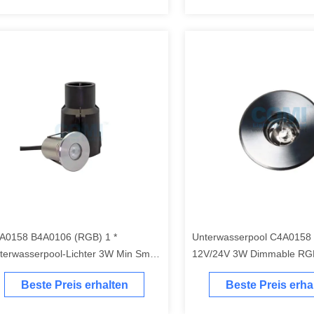
A0158 B4A0106 (RGB) 1 *
Unterwasserpool C4A0158
terwasserpool-Lichter 3W Min Small
12V/24V 3W Dimmable RG
ze Recessed LED mit der
beleuchtet kleines, die S
Beste Preis erhalten
Beste Preis erha
festigung des Ärmels
verfügbar sind