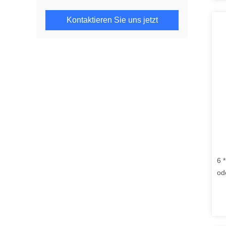
Kontaktieren Sie uns jetzt
6 
od
be
Fr