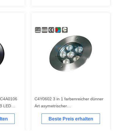
 C4A0106
C4Y0602 3 in 1 farbenreicher dünner
B LED
Art asymetrischer
oem/ODM
Unterwasserswimmingpool RGB LED
lten
Beste Preis erhalten
beleuchtet 160mm Durchmesser