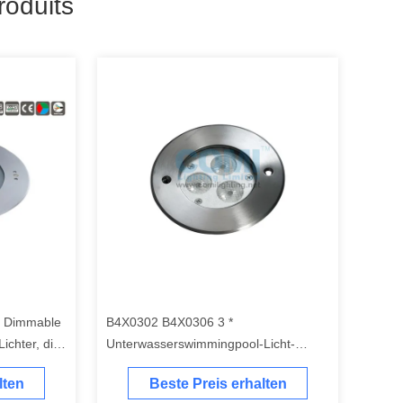
oduits
 Dimmable
B4X0302 B4X0306 3 *
ichter, die
Unterwasserswimmingpool-Licht-
delstahl-
Öffnungswinkel 7W oder 9W und
lten
Beste Preis erhalten
10Degree 2W oder 3W LED