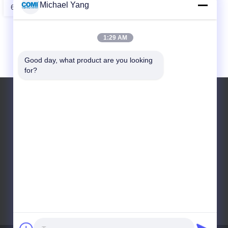
Michael Yang
6
1:29 AM
Good day, what product are you looking 
for?
E-Mail: sales@comilighting.net;
sales@comilandscapelighting.com