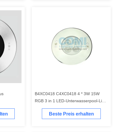
us
B4XC0418 C4XC0418 4 * 3W 15W
RGB 3 in 1 LED-Unterwasserpool-Licht
mit symmetrischem oder
lten
Beste Preis erhalten
asymetrischem hellem Ertrag