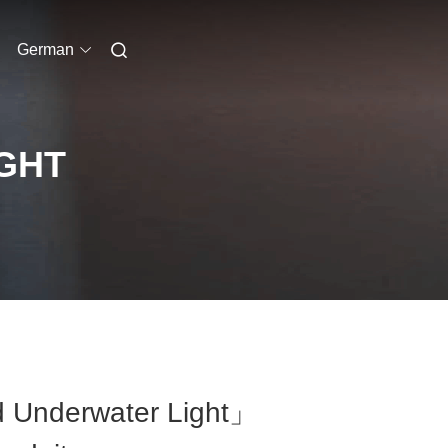
German
GHT
 Underwater Light」