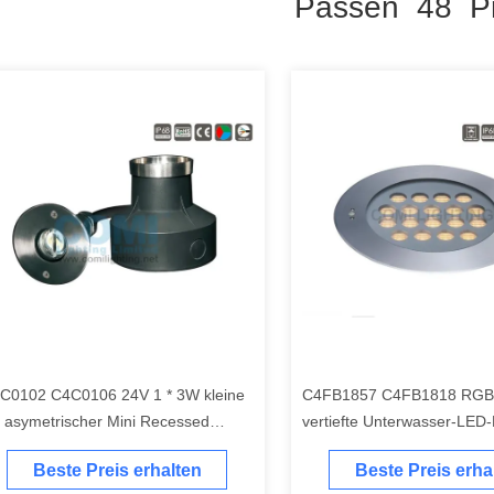
Passen 48 Pr
C0102 C4C0106 24V 1 * 3W kleine
C4FB1857 C4FB1818 RGB
t asymetrischer Mini Recessed
vertiefte Unterwasser-LED-L
derwater Light ausführlich weniger
Antider korrosion von des E
Beste Preis erhalten
Beste Preis erha
s 1meter
SUS316 gemacht wurden