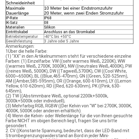
Schneideinheit
Maximale
10 Meter bei einer Endstromzufuhr
Dauerlänge
20 Meter, wenn zwei Enden Stromzufuhr
IP-Rate
IP68
IK-Satz
08
Materialien
Silikon
Eintrittskabel
Anschluss an das Stromkabel
Betriebstemperatur
-40°C bis +50°C
Gewährleistung
3 Jahre oder 5 Jahre
Anmerkungen:
1Über die helle Farbe:
(1) "XX" in den Artikelnummern steht für verschiedene einzelne
Farben: (1) Einzelfarbe: VW ((sehr warmes Weiß, 2200K), WW
((warmes Weiß, 2700K, 3000K), NW ((neutrales Weiß,4000K), PW
((reines Weiß, 5000K), DW ((Tagweiß,5700K), CW ((Cool White,
6000~6500K); BL ((Blue,465-470nm), GN ((Green, 520-525nm),
AM ((Amber,585-595nm), OR ((Orange, 600-610nm), LY ((Lemon
Yellow, 610-620nm), RD ((Red, 620-630nm), PK ((Pink, 630-
645nm);
(2) TW ((Abstimmbare Weiß, optional 2200k+5000k,
3000k+5000k oder individuell);
(3) Mehrfarbig:RGB, RGBW ((Der Kelvin von "W" bei 2700K, 3000K,
4000K, 5000K oder anderen erhältlich).
(4) Wenn die Kelvin- oder Wellenlänge für die von Ihnen gesuchte
Farbe NICHT im obigen Bereich liegt, fragen Sie uns bitte
gesondert.
2. CV ((Konstante Spannung, bedeutet, dass der LED-Band mit
Strombegrenzungswiderstand an Bord in jeder Mini-