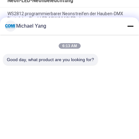
Neon-LED-Neonbeleuchtung
WS2812 programmierbarer Neonstreifen der Hauben-DMX
Digital des Pixel-LED 12W/M 60LEDs/m
Michael Yang
Einzelne Farbe 5050 LED Neon-Flex Rope Light 14.4W/M F21A
IP68 für Entwurfs-Dekoration im Freien
6:13 AM
zugängliche DMX Neon-LED Neonbeleuchtung 24V 5050 RGB 8
Pixel/Meter IP68 imprägniert
Good day, what product are you looking for?
Beliebte Kategorien
Alle
LED-
Licht LED Inground
Unterwasserpool-
Lichter
LED-
LED-Lampen
Landschaftsscheinwerferlichter
LED-
LED-Flut-Lichter
Unterwasserscheinwerferli