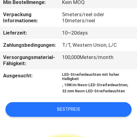
Min Bestellmenge:
Kein MOQ
TRETEN
Verpackung
5meters/reel oder
Informationen:
10meters/reel
SIE
MIT
Lieferzeit:
10~20days
UNS
Zahlungsbedingungen:
T/T, Western Union, L/C
IN
Versorgungsmaterial-
100,000Meters/month
Fähigkeit:
VERBINDUNG
Ausgesucht:
LED-Streifenleuchten mit hoher
Helligkeit
NACHRICHTEN
,
,
10W/m Neon-LED-Streifenleuchten
32 mm Neon-LED-Streifenleuchten
FÄLLE
BESTPREIS
SITEMAP