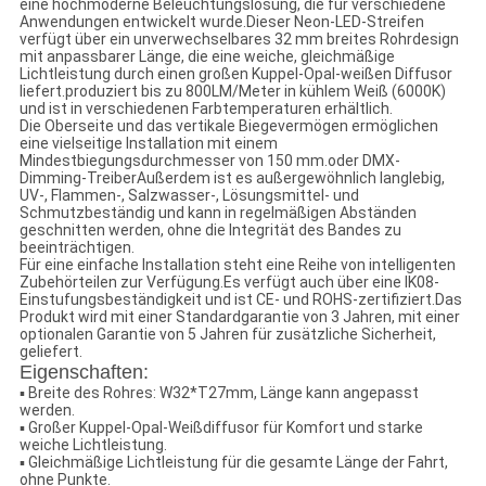
eine hochmoderne Beleuchtungslösung, die für verschiedene
Anwendungen entwickelt wurde.Dieser Neon-LED-Streifen
verfügt über ein unverwechselbares 32 mm breites Rohrdesign
mit anpassbarer Länge, die eine weiche, gleichmäßige
Lichtleistung durch einen großen Kuppel-Opal-weißen Diffusor
liefert.produziert bis zu 800LM/Meter in kühlem Weiß (6000K)
und ist in verschiedenen Farbtemperaturen erhältlich.
Die Oberseite und das vertikale Biegevermögen ermöglichen
eine vielseitige Installation mit einem
Mindestbiegungsdurchmesser von 150 mm.oder DMX-
Dimming-TreiberAußerdem ist es außergewöhnlich langlebig,
UV-, Flammen-, Salzwasser-, Lösungsmittel- und
Schmutzbeständig und kann in regelmäßigen Abständen
geschnitten werden, ohne die Integrität des Bandes zu
beeinträchtigen.
Für eine einfache Installation steht eine Reihe von intelligenten
Zubehörteilen zur Verfügung.Es verfügt auch über eine IK08-
Einstufungsbeständigkeit und ist CE- und ROHS-zertifiziert.Das
Produkt wird mit einer Standardgarantie von 3 Jahren, mit einer
optionalen Garantie von 5 Jahren für zusätzliche Sicherheit,
geliefert.
Eigenschaften:
▪ Breite des Rohres: W32*T27mm, Länge kann angepasst
werden.
▪ Großer Kuppel-Opal-Weißdiffusor für Komfort und starke
weiche Lichtleistung.
▪ Gleichmäßige Lichtleistung für die gesamte Länge der Fahrt,
ohne Punkte.