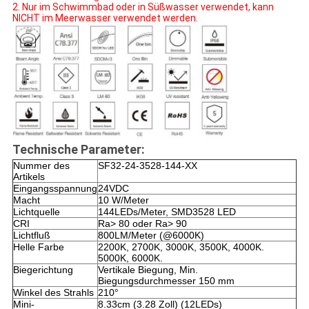
2. Nur im Schwimmbad oder in Süßwasser verwendet, kann
NICHT im Meerwasser verwendet werden.
Technische Parameter:
Nummer des
SF32-24-3528-144-XX
Artikels
Eingangsspannung
24VDC
Macht
10 W/Meter
Lichtquelle
144LEDs/Meter, SMD3528 LED
CRI
Ra> 80 oder Ra> 90
Lichtfluß
800LM/Meter (@6000K)
Helle Farbe
2200K, 2700K, 3000K, 3500K, 4000K.
5000K, 6000K.
Biegerichtung
Vertikale Biegung, Min.
Biegungsdurchmesser 150 mm
Winkel des Strahls
210°
Mini-
8.33cm (3.28 Zoll) (12LEDs)