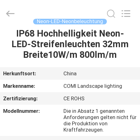
2026
COMI
LIGHTING
LIMITED.
All
Neon-LED-Neonbeleuchtung
Rights
Reserved.
IP68 Hochhelligkeit Neon-
HAUS
LED-Streifenleuchten 32mm
PRODUKTE
Breite10W/m 800lm/m
ÜBER
Herkunftsort:
China
UNS
Markenname:
COMI Landscape lighting
Zertifizierung:
CE ROHS
FABRIK-
Modellnummer:
Die in Absatz 1 genannten
AUSFLUG
Anforderungen gelten nicht für
die Produktion von
Kraftfahrzeugen.
QUALITÄTSKONTROLLE