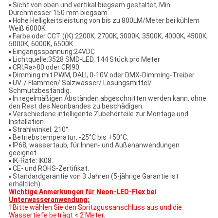
▪ Sicht von oben und vertikal biegsam gestaltet, Min.
Durchmesser 150 mm biegsam.
▪ Hohe Helligkeitsleistung von bis zu 800LM/Meter bei kühlem
Weiß 6000K.
▪ Farbe oder CCT ((K):2200K, 2700K, 3000K, 3500K, 4000K, 4500K,
5000K, 6000K, 6500K.
▪ Eingangsspannung:24VDC
▪ Lichtquelle:3528 SMD-LED, 144 Stück pro Meter
▪ CRI:Ra>80 oder CRI90.
▪ Dimming mit PWM, DALI, 0-10V oder DMX-Dimming-Treiber.
▪ UV-/ Flammen/ Salzwasser/ Lösungsmittel/
Schmutzbeständig.
▪ In regelmäßigen Abständen abgeschnitten werden kann, ohne
den Rest des Neonbandes zu beschädigen.
▪ Verschiedene intelligente Zubehörteile zur Montage und
Installation.
▪ Strahlwinkel: 210°.
▪ Betriebstemperatur: -25°C bis +50°C.
▪ IP68, wassertaub, für Innen- und Außenanwendungen
geeignet.
▪ IK-Rate: IK08.
▪ CE- und ROHS-Zertifikat.
▪ Standardgarantie von 3 Jahren (5-jährige Garantie ist
erhältlich).
Wichtige Anmerkungen für Neon-LED-Flex bei
Unterwasseranwendung:
1Bitte wählen Sie den Spritzgussanschluss aus und die
Wassertiefe beträgt < 2 Meter.