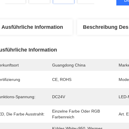
Be
Ausführliche Information
Beschreibung Des
usführliche Information
rkunftsort
Guangdong China
Mark
rtifizierung
CE, ROHS
Mode
unktions-Spannung:
DC24V
LED-M
Einzelne Farbe Oder RGB 
D, Die Farbe Ausstrahlt:
Art. 
Farbenreich
Kühles White=950, Warmes 