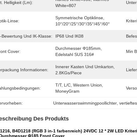
t. Helligkeit (lm):
Unter
White=807
Symmetrische Optiklinse, 
tik-Linse:
Krite
10°/20°/25°/30°/35°/45°/60°
P-Bewertung Und IK-Klasse:
IP68 Und IK08
Befes
Durchmesser Φ185mm, 
ront Cover:
Min B
Edelstahl SUS 316#
Innerer Kasten Und Umkarton, 
erpackung Informationen:
Liefer
2.8KGs/piece
T/T, L/C, Western Union, 
ahlungsbedingungen:
Verso
MoneyGram
ervorheben:
Unterwasserswimmingpoollichter
, 
vertiefte
eschreibung Des Produkts
1216, B4D1218 (RGB 3 in-1 farbenreich) 24VDC 12 * 2W LED Krit
 Durchmesser Φ185 Front Cover