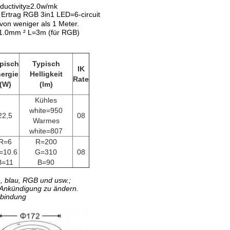
ductivity≥2.0w/mk
 Ertrag RGB 3in1 LED=6-circuit
n weniger als 1 Meter.
1.0mm ² L=3m (für RGB)
pisch
Typisch
IK
ergie
Helligkeit
Rate
(W)
(lm)
Kühles
white=950
22,5
08
Warmes
white=807
R=6
R=200
=10.6
G=310
08
B=11
B=90
, blau, RGB und usw.;
e Ankündigung zu ändern.
erbindung