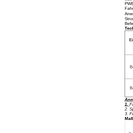
PWB:
Fahr
Anwe
Str
Befe
Tec
Ei
B
B
Anm
1.
F
2. S
3. F
Maß