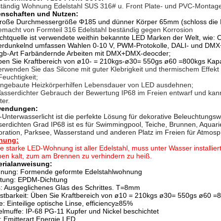
ständig Wohnung Edelstahl SUS 316# u. Front Plate- und PVC-Montag
enschaften und Nutzen:
roße Durchmessergröße Φ185 und dünner Körper 65mm (schloss die H
emacht von Formteil 316 Edelstahl beständig gegen Korrosion
ichtquelle ist verwendete weithin bekannte LED Marken der Welt, wie: O
erdunkelnd umfassen Wahlen 0-10 V, PWM-Protokolle, DALI- und DM
Rgb-Art Farbändernde Arbeiten mit DMX+DMX-deocder;
ben Sie Kraftbereich von ø10- = 210kgs-ø30= 550gs ø60 =800kgs Kapa
erwenden Sie das Silcone mit guter Klebrigkeit und thermischem Effekt
Feuchtigkeit;
ingebaute Heizkörperhilfen Lebensdauer von LED ausdehnen;
asserdichter Gebrauch der Bewertung IP68 im Freien entwarf und kann
er.
endungen:
Unterwasserlicht ist die perfekte Lösung für dekorative Beleuchtungs
erdichten Grad IP68 ist es für Swimmingpool, Teiche, Brunnen, Aquarie
ration, Parksee, Wasserstand und anderen Platz im Freien für Atmosp
nung:
e starke LED-Wohnung ist aller Edelstahl, muss unter Wasser installiert
ben kalt, zum am Brennen zu verhindern zu heiß.
erialanweisung:
nung: Formende geformte Edelstahlwohnung
htung: EPDM-Dichtung
: Ausgeglichenes Glas des Schrittes. T=8mm
stbarkeit: Üben Sie Kraftbereich von ø10 = 210kgs ø30= 550gs ø60 =
e: Einteilige optische Linse, efficiency≥85%
lmuffe: IP-68 PG-11 Kupfer und Nickel beschichtet
 Emitterart Energie LED