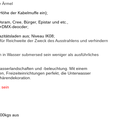
e Ärmel
öhe der Kabelmuffe ein);
sram, Cree, Bürger, Epistar und etc.,
X+DMX-deocder;
zitätsladen aus; Niveau IK08;
 für Reichweite der Zweck des Ausstrahlens und verhindern
 in Wasser submersed sein weniger als ausführliches
wasserlandschaften und -beleuchtung. Mit einem
n, Freizeiteinrichtungen perfekt, die Unterwasser
härendekoration.
 sein
800kgs aus