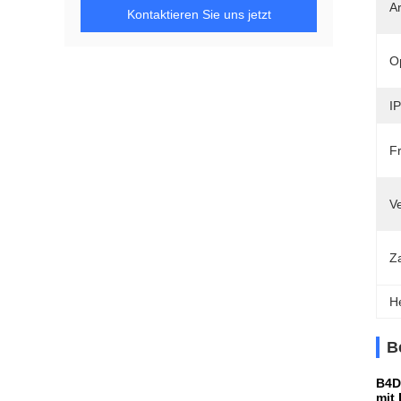
Ar
Kontaktieren Sie uns jetzt
Op
I
F
V
Z
H
B
B4D
mit