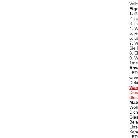
Voll
Eig
1.
G
2.
g
3.
L
4.
V
5. 
6. ü
7.
V
Sie 
8. E
9. W
1met
Anw
LED-
wass
Deko
War
Dies
Blei
Mat
Woh
Dic
Glas
Bela
Lins
Kabe
LED: