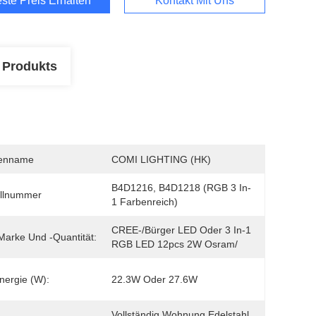
ste Preis Erhalten
Kontakt Mit Uns
 Produkts
enname
COMI LIGHTING (HK)
B4D1216, B4D1218 (RGB 3 In-
llnummer
1 Farbenreich)
CREE-/bürger LED Oder 3 In-1 
arke Und -quantität:
RGB LED 12pcs 2W Osram/
Energie (W):
22.3W Oder 27.6W
Vollständig Wohnung Edelstahl 