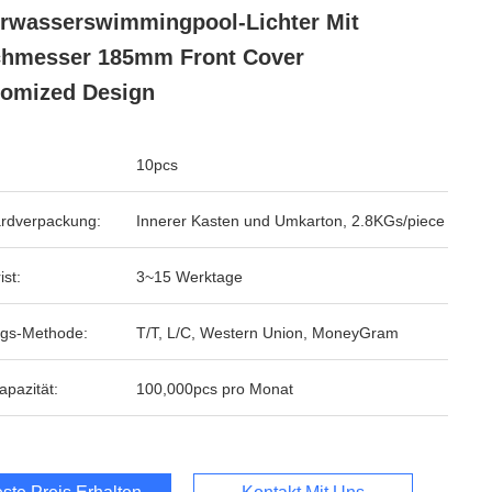
rwasserswimmingpool-Lichter Mit
chmesser 185mm Front Cover
omized Design
10pcs
rdverpackung:
Innerer Kasten und Umkarton, 2.8KGs/piece
ist:
3~15 Werktage
gs-Methode:
T/T, L/C, Western Union, MoneyGram
apazität:
100,000pcs pro Monat