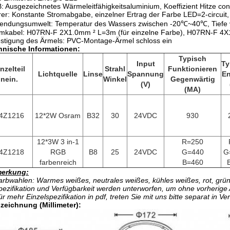
 Ausgezeichnetes Wärmeleitfähigkeitsaluminium, Koeffizient Hitze con
er: Konstante Stromabgabe, einzelner Ertrag der Farbe LED=2-circuit,
ndungsumwelt: Temperatur des Wassers zwischen -20℃~40℃, Tiefe vo
omkabel: H07RN-F 2X1.0mm ² L=3m (für einzelne Farbe), H07RN-F 4X
stigung des Ärmels: PVC-Montage-Ärmel schloss ein
hnische Informationen:
Typisch
Input
Ty
nzelteil
Strahl
Funktionieren
Lichtquelle
Linse
Spannung
En
nein.
Winkel
Gegenwärtig
(V)
(MA)
4Z1216
12*2W Osram
B32
30
24VDC
930
12*3W 3 in-1
R=250
4Z1218
RGB
B8
25
24VDC
G=440
G
farbenreich
B=460
erkung:
arbwahlen: Warmes weißes, neutrales weißes, kühles weißes, rot, grün
pezifikation und Verfügbarkeit werden unterworfen, um ohne vorherig
ür mehr Einzelspezifikation in pdf, treten Sie mit uns bitte separat in V
zeichnung (Millimeter):